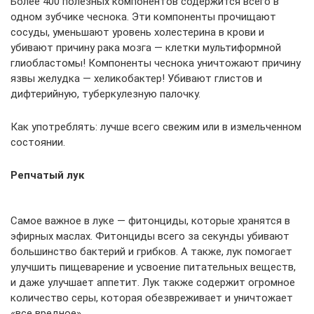
Более 400 полезных компонентов содержится всего в
одном зубчике чеснока. Эти компоненты прочищают
сосуды, уменьшают уровень холестерина в крови и
убивают причину рака мозга — клетки мультиформной
глиобластомы! Компоненты чеснока уничтожают причину
язвы желудка — хеликобактер! Убивают глистов и
дифтерийную, туберкулезную палочку.
Как употреблять: лучше всего свежим или в измельченном
состоянии.
Репчатый лук
Самое важное в луке — фитонциды, которые хранятся в
эфирных маслах. Фитонциды всего за секунды убивают
большинство бактерий и грибков. А также, лук помогает
улучшить пищеварение и усвоение питательных веществ,
и даже улучшает аппетит. Лук также содержит огромное
количество серы, которая обезвреживает и уничтожает
«все вредное».