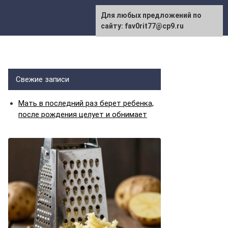
Для любых предложений по
сайту: fav0rit77@cp9.ru
Свежие записи
Мать в последний раз берет ребенка,
после рождения целует и обнимает