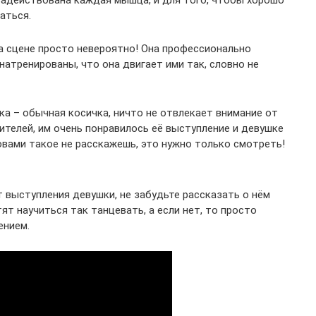
х задействована каждая мышца, и для того, чтобы хорошо
аться.
а сцене просто невероятно! Она профессионально
натренированы, что она двигает ими так, словно не
а – обычная косичка, ничто не отвлекает внимание от
ителей, им очень понравилось её выступление и девушке
овами такое не расскажешь, это нужно только смотреть!
 выступления девушки, не забудьте рассказать о нём
т научиться так танцевать, а если нет, то просто
ением.