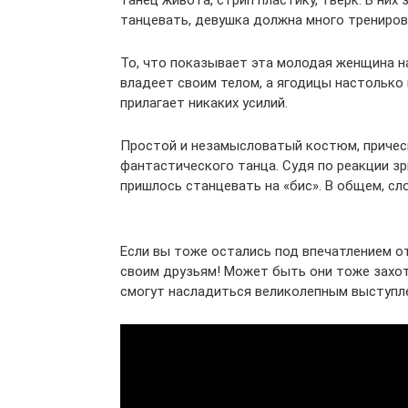
танец живота, стрип пластику, твёрк. В ни
танцевать, девушка должна много трениров
То, что показывает эта молодая женщина н
владеет своим телом, а ягодицы настолько 
прилагает никаких усилий.
Простой и незамысловатый костюм, прическ
фантастического танца. Судя по реакции зр
пришлось станцевать на «бис». В общем, сл
Если вы тоже остались под впечатлением от
своим друзьям! Может быть они тоже захотя
смогут насладиться великолепным выступл