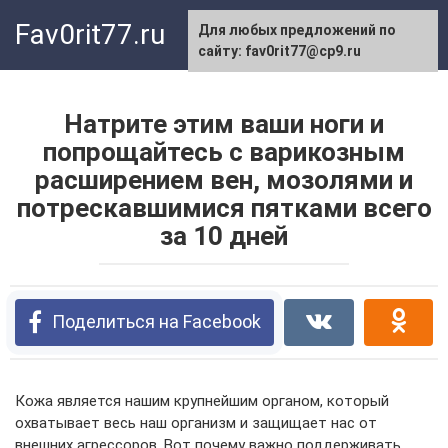
Перейти
Fav0rit77.ru
Для любых предложений по
к
сайту: fav0rit77@cp9.ru
контенту
Натрите этим ваши ноги и
попрощайтесь с варикозным
расширением вен, мозолями и
потрескавшимися пятками всего
за 10 дней
Поделиться на Facebook
Кожа является нашим крупнейшим органом, который
охватывает весь наш организм и защищает нас от
внешних агрессоров. Вот почему важно поддерживать