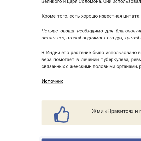
Великого и царя Соломона. Они использовал
Кроме того, есть хорошо известная цитата
Четыре овощ
а
необходимо для благополуч
питает его, второй поднимает его дух, трети
В Индии эт
о растение
был
о
использован
о
в
вера
помогает в лечении туберкулеза, рев
связанных с
женски
ми
половы
ми
орган
ами
, 
Источник
Жми «Нравится» и п