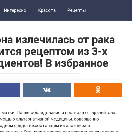
Интересно
Красота
Рецепты
она излечилась от рака
ится рецептом из 3-х
иентов! В избранное
матки. После обследования и прогноза от врачей, она
омощью
альтернативной медицины, совершенно
родно
м
средств
е
,
состоящем
из алоэ вера и