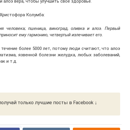
и алоэ вера, чтобы улучшить свое здоровье.
 Христофора Колумба:
ия человека;
п
шеница, виноград, олив
ка
и алоэ. Первый
й приносит ему гармонию, четвертый излечивает его.
 течение более 5000 лет, потому люди считают, что
алоэ
матизма, язвенной болезни желудка,
любых
заболеваний,
рак и т.д.
олучай только лучшие посты в Facebook ↓