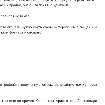
результаты
. Она использовала это природное средство в
ась к врачам, она была приятно удивлена.
к полностью исчез.
уете его, вам нужно быть очень осторожным с пищей. Вы
ежих фруктов и овощей.
потребляйте
полученн
ую
смес
ь, одну
чайн
ую
ложк
у
через
стны еще со времен Клеопатры, Аристотеля, Александра