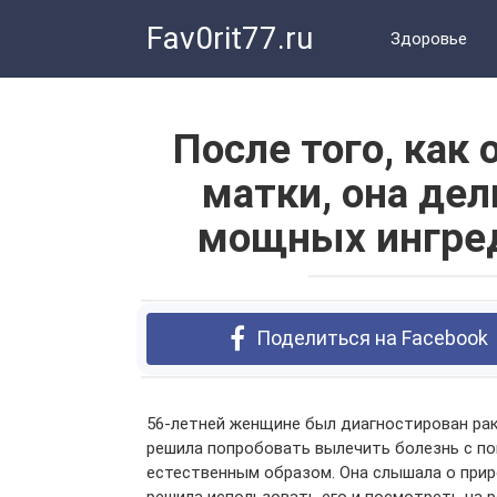
Перейти
Fav0rit77.ru
к
Здоровье
контенту
После того, как 
матки, она дел
мощных ингред
Поделиться на Facebook
56-летн
ей
женщин
е
был диагностирован рак 
решила попробовать вылечить болезнь с
п
естественным образом. Она слышала о при