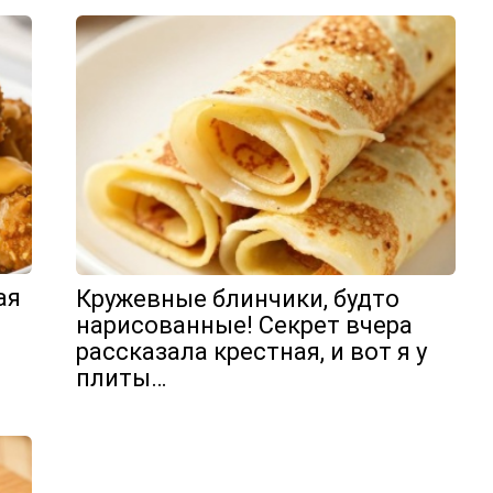
ая
Кружевные блинчики, будто
нарисованные! Секрет вчера
рассказала крестная, и вот я у
плиты…