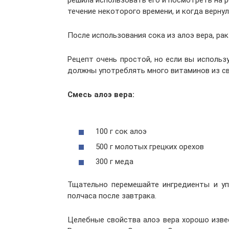
решил
а
использовать его и посмотреть
на 
течение некоторого времени, и когда вернул
После использования сок
а
из алоэ вера, ра
Рецепт очень простой, но если вы использ
должны
у
потреблять много витаминов
из
св
Смесь алоэ вера:
100
г
сок алоэ
500
г
молотых грецких орехов
300
г
мед
а
Тщательно перемеша
йте
ингредиенты и
у
полчаса после завтрака.
Целебные свойства алоэ вера хорошо изве