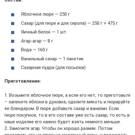
Состав:
Яблочное пюре — 250 г
Сахар (для пюре и для сиропа) — 250 г + 475 г
Яичный белок — 1 шт.
Агар-агар — 8 г
Вода — 160 г
Ванильный сахар — 1 пакетик
Сахарная пудра (для посыпки)
Приготовление:
1. Возьмите яблочное пюре, а если его нет, то приготовьте
– запеките яблоки в духовке, оделите мякоть и пюрируйте
ее блендером. В пюре добавьте сахар и ванилин. Если
пюре покупное, то в его составе уже есть сахар, то есть в
наше изделие его нажно будет взять немного меньше.
2. Замочите агар. Чтобы он хорошо размяк. Потом
поставить его на плиту на медленный огонь и подождать,