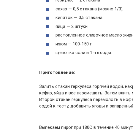
геркулес — 2 стакана
сахар — 0,5 стакана (можно 1/3),
кипяток — 0,5 стакана
яйца — 2 штуки
растопленное сливочное масло жирно
изюм — 100-150 г
щепотка соли и 1 ч.л.соды.
Приготовление:
Залить стакан геркулеса горячей водой, на
кефир, яйца и все перемешать. Затем влить 
Второй стакан геркулеса перемолоть в коф
содой к тесту, добавить ягоды и запаренны
Выпекаем пирог при 180С в течение 40 минут