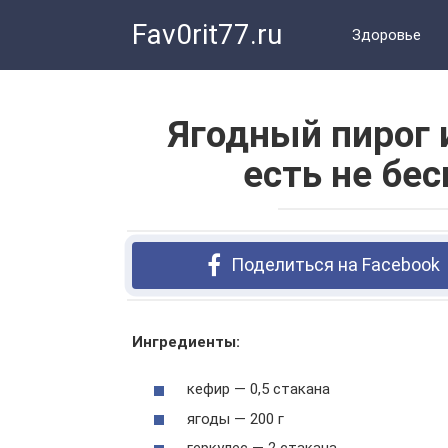
Перейти
Fav0rit77.ru
к
Здоровье
контенту
Ягодный пирог 
есть не бес
Поделиться на Facebook
Ингредиенты:
кефир — 0,5 стакана
ягоды — 200 г