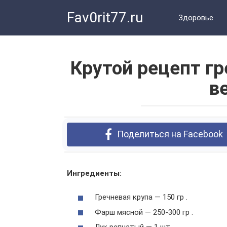
Перейти
Fav0rit77.ru
к
Здоровье
контенту
Крутой рецепт г
в
Поделиться на Facebook
Ингредиенты:
Гречневая крупа — 150 гр .
Фарш мясной — 250-300 гр .