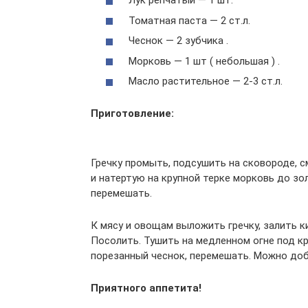
Лук репчатый — 1 шт.
Томатная паста — 2 ст.л.
Чеснок — 2 зубчика .
Морковь — 1 шт ( небольшая ) .
Масло растительное — 2-3 ст.л.
Приготовление:
Гречку промыть, подсушить на сковороде, 
и натертую на крупной терке морковь до з
перемешать.
К мясу и овощам выложить гречку, залить к
Посолить. Тушить на медленном огне под к
порезанный чеснок, перемешать. Можно доб
Приятного аппетита!