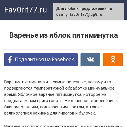
Перейти
Fav0rit77.ru
Для любых предложений по
к
сайту: fav0rit77@cp9.ru
контенту
Варенье из яблок пятиминутка
Поделиться на Facebook
Варенья-пятиминутки – самые полезные, потому что
подвергаются температурной обработке минимальное
время. Яблочное варенье пятиминутка, которое мы
предлагаем вам приготовить, – идеальное дополнение к
блинам, оладьям, поджаренным тостам, а также
великолепная начинка для пирогов и булочек.
Варенье из яблок пятиминутка имеет еще одно название –