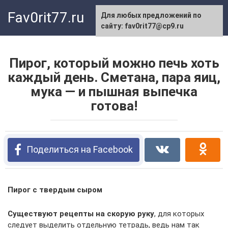
Перейти
Fav0rit77.ru
Для любых предложений по
к
сайту: fav0rit77@cp9.ru
контенту
Пирог, который можно печь хоть
каждый день. Сметана, пара яиц,
мука — и пышная выпечка
готова!
Поделиться на Facebook
Пирог с твердым сыром
Существуют рецепты на скорую руку
, для которых
следует выделить отдельную тетрадь, ведь нам так