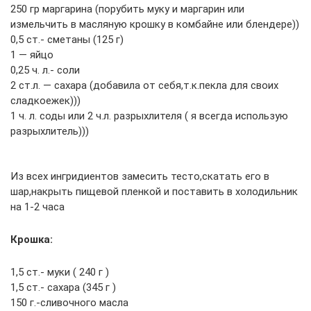
250 гр маргарина (порубить муку и маргарин или
измельчить в масляную крошку в комбайне или блендере))
0,5 ст.- сметаны (125 г)
1 — яйцо
0,25 ч. л.- соли
2 ст.л. — сахара (добавила от себя,т.к.пекла для своих
сладкоежек)))
1 ч. л. соды или 2 ч.л. разрыхлителя ( я всегда использую
разрыхлитель)))
Из всех ингридиентов замесить тесто,скатать его в
шар,накрыть пищевой пленкой и поставить в холодильник
на 1-2 часа
Крошка:
1,5 ст.- муки ( 240 г )
1,5 ст.- сахара (345 г )
150 г.-сливочного масла