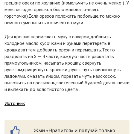
грецкие орехи по желанию (измельчить не очень мелко ) .У
меня сегодня орешков было маловато-всего
горсточка).Если орехов положить побольше,то можно
немного уменьшить количество муки.
Для крошки перемешать муку с сахаром,добавить
холодное масло кусочками и руками перетереть в
крошку,заттем добавить орехи и перемешать.Тесто
разделить на 3 — 4 части, каждую часть раскатать
прямоугольником, насыпать крошку, свернуть
рулетом,прищипнуть краешки ,рулет чуть приплюснуть
ладонями, смазать яйцом, порезать чуть наискосок,
выложить на противень,застеленный бумагой для выпечки
и выпекать до золотистого цвета .
Источник
Жми «Нравится» и получай только