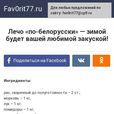
Перейти
Fav0rit77.ru
Для любых предложений по
к
сайту: fav0rit77@cp9.ru
контенту
Лечо «по-белорусски» — зимой
будет вашей любимой закуской!
Поделиться на Facebook
Ингредиенты:
рис, сваренный до полуготовности – 2 ст.,
морковь – 1 кг,
лук – 1 кг,
помидоры – 1 кг,