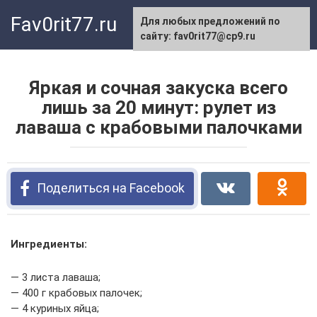
Перейти
Fav0rit77.ru
Для любых предложений по
к
сайту: fav0rit77@cp9.ru
контенту
Яркая и сочная закуска всего
лишь за 20 минут: рулет из
лаваша с крабовыми палочками
Поделиться на Facebook
Ингредиенты:
— 3 листа лаваша;
— 400 г крабовых палочек;
— 4 куриных яйца;