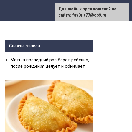
Для любых предложений по
сайту: fav0rit77@cp9.ru
Свежие записи
Мать в последний раз берет ребенка,
после рождения целует и обнимает