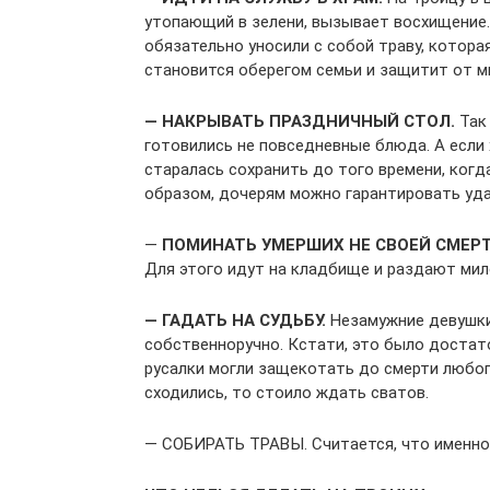
утопающий в зелени, вызывает восхищение. 
обязательно уносили с собой траву, котора
становится оберегом семьи и защитит от м
— НАКРЫВАТЬ ПРАЗДНИЧНЫЙ СТОЛ.
Так 
готовились не повседневные блюда. А если х
старалась сохранить до того времени, когд
образом, дочерям можно гарантировать уда
—
ПОМИНАТЬ УМЕРШИХ НЕ СВОЕЙ СМЕР
Для этого идут на кладбище и раздают ми
— ГАДАТЬ НА СУДЬБУ.
Незамужние девушки
собственноручно. Кстати, это было достато
русалки могли защекотать до смерти любого
сходились, то стоило ждать сватов.
— СОБИРАТЬ ТРАВЫ. Считается, что именно н