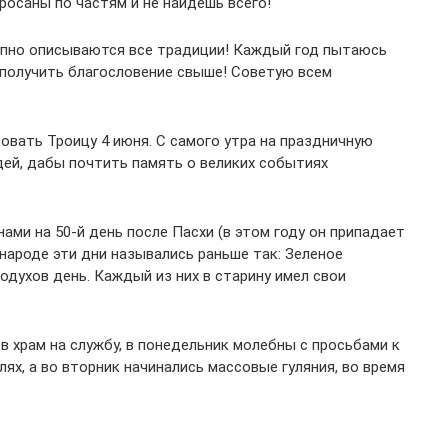
росаны по частям и не найдешь всего!
тупно описываются все традиции! Каждый год пытаюсь
 получить благословение свыше! Советую всем
овать Троицу 4 июня. С самого утра на праздничную
ей, дабы почтить память о великих событиях
ми на 50-й день после Пасхи (в этом году он припадает
 народе эти дни назывались раньше так: Зеленое
одухов день. Каждый из них в старину имел свои
 в храм на службу, в понедельник молебны с просьбами к
ях, а во вторник начинались массовые гуляния, во время