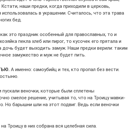
Кстати, наши предки, когда приходили в церковь,
я использовалась в украшении. Считалось, что эта трава
ногих бед.
как это праздник особенный для православных, то и
озяйка пекла хлеб или пирог, то кусочек его прятала и
а дочь будет выходить замуж. Наши предки верили: таким
чное замужество и муж не будет пить.
ТЬЮ.
А именно: самоубийц и тех, кто пропал без вести.
лостыню.
 пускали веночки, которые были сплетены
чно смелое решение, учитывая то, что на Троицу мавки-
. Но барышни шли на этот подвиг. Ведь если веночки
а Троицу в них собрана вся целебная сила.