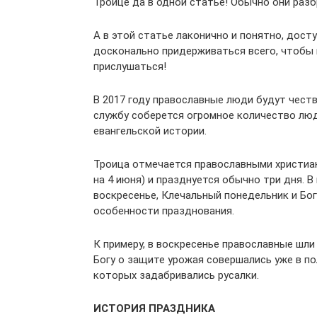
Троице да в одной статье! Обычно они разб
А в этой статье лаконично и понятно, дос
досконально придерживаться всего, чтобы
прислушаться!
В 2017 году православные люди будут честв
службу соберется огромное количество люд
евангельской истории.
Троица отмечается православными христиана
на 4 июня) и празднуется обычно три дня. В
воскресенье, Клечальный понедельник и Бог
особенности празднования.
К примеру, в воскресенье православные шли
Богу о защите урожая совершались уже в пол
которых задабривались русалки.
ИСТОРИЯ ПРАЗДНИКА