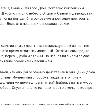
 Отца, Сына и Святого Духа. Согласно библейским
й Дух спустился с небес с Отцом и Сыном к двенадцати
о тогда Бог дал благословение апостолам построить
иан. Ведь это праздник основания церкви.
 один из самых приятных, поскольку в дом заносятся
 в это время стоит неимоверный. Кстати, наши предки
а, березы, дуба и рябины. Но нельзя ни в коем случае
почтение ромашкам и василькам.
вами, как аир (он особенно действенен в очищении дома
 полынь. Именно они способны защитить от зла и
еодоления жизненных препятствий. Выбрасывать в мусор
доброе. Спустя неделю их надо просто сжечь на костре.
церквях идет очень торжественная служба и сам храм,