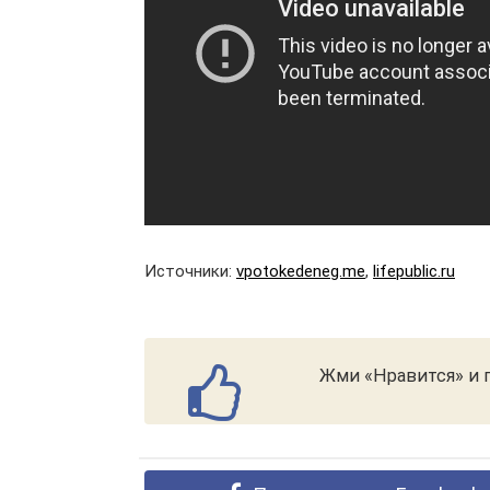
Источники:
vpotokedeneg.me
,
lifepublic.ru
Жми «Нравится» и п