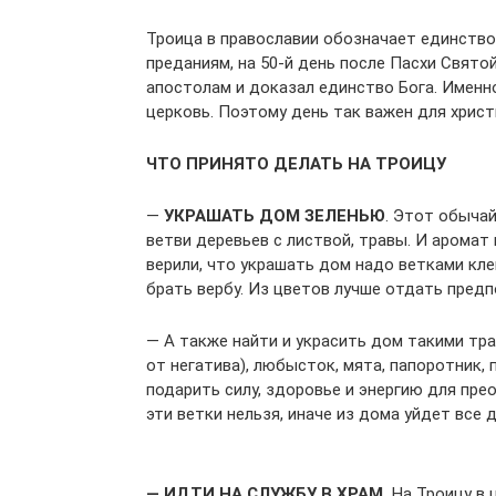
Троица в православии обозначает единство
преданиям, на 50-й день после Пасхи Свято
апостолам и доказал единство Бога. Именн
церковь. Поэтому день так важен для христ
ЧТО ПРИНЯТО ДЕЛАТЬ НА ТРОИЦУ
—
УКРАШАТЬ ДОМ ЗЕЛЕНЬЮ
. Этот обычай
ветви деревьев с листвой, травы. И аромат
верили, что украшать дом надо ветками клен
брать вербу. Из цветов лучше отдать пред
— А также найти и украсить дом такими тра
от негатива), любысток, мята, папоротник,
подарить силу, здоровье и энергию для пр
эти ветки нельзя, иначе из дома уйдет все 
— ИДТИ НА СЛУЖБУ В ХРАМ.
На Троицу в 