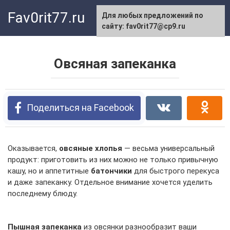
Перейти
Fav0rit77.ru
Для любых предложений по
к
сайту: fav0rit77@cp9.ru
контенту
Овсяная запеканка
Поделиться на Facebook
Оказывается,
овсяные хлопья
— весьма универсальный
продукт: приготовить из них можно не только привычную
кашу, но и аппетитные
батончики
для быстрого перекуса
и даже запеканку. Отдельное внимание хочется уделить
последнему блюду.
Пышная запеканка
из овсянки разнообразит ваши