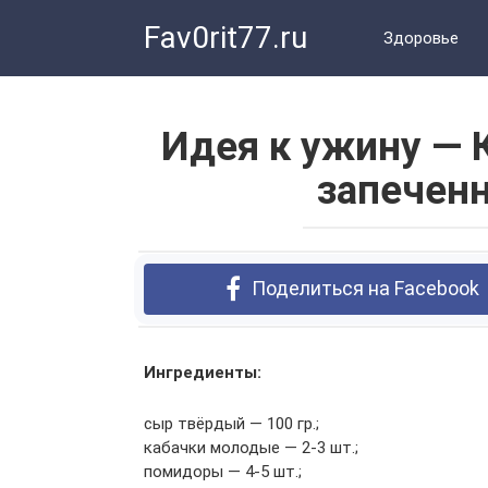
Перейти
Fav0rit77.ru
к
Здоровье
контенту
Идея к ужину — 
запечен
Поделиться на Facebook
Ингредиенты:
сыр твёрдый — 100 гр.;
кабачки молодые — 2-3 шт.;
помидоры — 4-5 шт.;