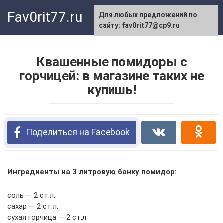
Перейти
Fav0rit77.ru
Для любых предложений по
к
сайту: fav0rit77@cp9.ru
контенту
Квашенные помидоры с
горчицей: в магазине таких не
купишь!
Поделиться на Facebook
Ингредиенты на 3 литровую банку помидор:
соль — 2 ст.л.
сахар — 2 ст.л.
сухая горчица — 2 ст.л.