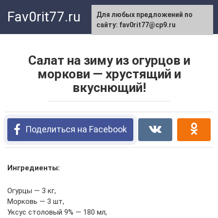
Перейти
Fav0rit77.ru
Для любых предложений по
к
сайту: fav0rit77@cp9.ru
контенту
Салат на зиму из огурцов и
моркови — хрустящий и
вкуснющий!
Поделиться на Facebook
Ингредиенты:
Огурцы — 3 кг,
Морковь — 3 шт,
Уксус столовый 9% — 180 мл,