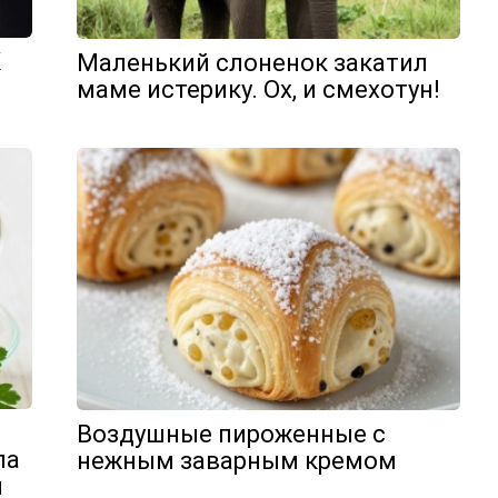
К
Маленький слоненок закатил
маме истерику. Ох, и смехотун!
Воздушные пироженные с
ла
нежным заварным кремом
и