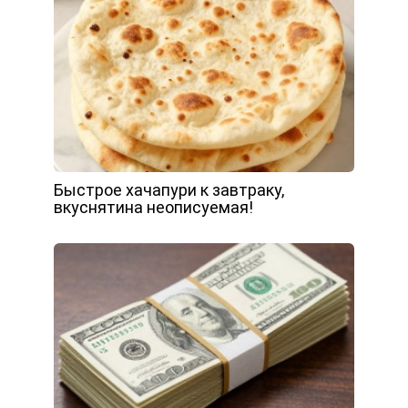
Быстрое хачапури к завтраку,
вкуснятина неописуемая!