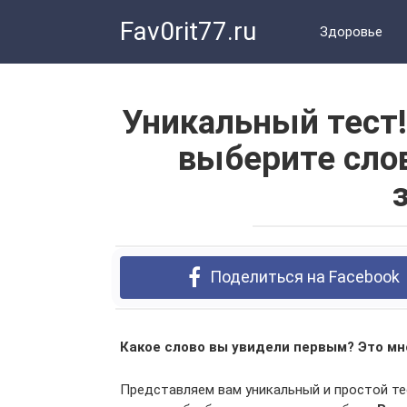
Перейти
Fav0rit77.ru
к
Здоровье
контенту
Уникальный тест!
выберите слов
Поделиться на Facebook
Какое слово вы увидели первым? Это мно
Представляем вам уникальный и простой тес