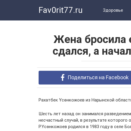
Перейти
Fav0rit77.ru
к
Здоровье
контенту
Жена бросила е
сдался, а нача
Поделиться на Facebook
Рахатбек Үсөнкожоев из Нарынской области
Шесть лет назад он занимался разведением
несчастный случай, в результате которого о
Р.Үсөнкожоев родился в 1983 году в селе Б