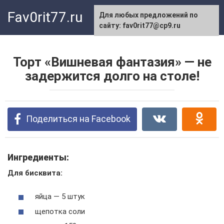
Перейти
Fav0rit77.ru
Для любых предложений по
к
сайту: fav0rit77@cp9.ru
контенту
Торт «Вишневая фантазия» — не
задержится долго на столе!
Поделиться на Facebook
Ингредиенты:
Для бисквита:
яйца — 5 штук
щепотка соли