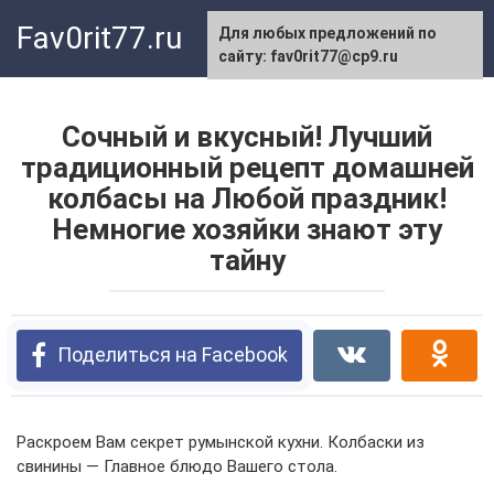
Перейти
Fav0rit77.ru
Для любых предложений по
к
сайту: fav0rit77@cp9.ru
контенту
Сочный и вкусный! Лучший
традиционный рецепт домашней
колбасы на Любой праздник!
Немногие хозяйки знают эту
тайну
Поделиться на Facebook
Раскроем Вам секрет румынской кухни. Колбаски из
свинины — Главное блюдо Вашего стола.