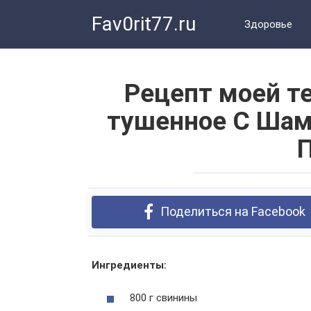
Перейти
Fav0rit77.ru
к
Здоровье
контенту
Рецепт моей те
тушенное С Шам
Поделиться на Facebook
Ингредиенты:
800 г свинины