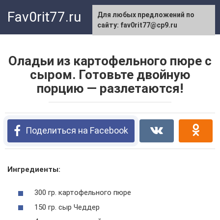
Перейти
Fav0rit77.ru
Для любых предложений по
к
сайту: fav0rit77@cp9.ru
контенту
Оладьи из картофельного пюре с
сыром. Готовьте двойную
порцию — разлетаются!
Поделиться на Facebook
Ингредиенты:
300 гр. картофельного пюре
150 гр. сыр Чеддер