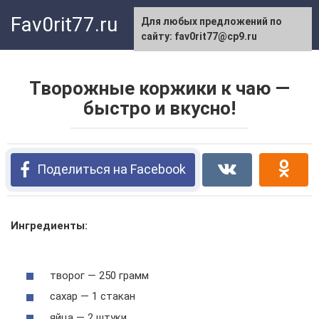
Перейти
Fav0rit77.ru
Для любых предложений по
к
сайту: fav0rit77@cp9.ru
контенту
Творожные коржики к чаю —
быстро и вкусно!
Поделиться на Facebook
Ингредиенты:
творог — 250 грамм
сахар — 1 стакан
яйца — 2 штуки