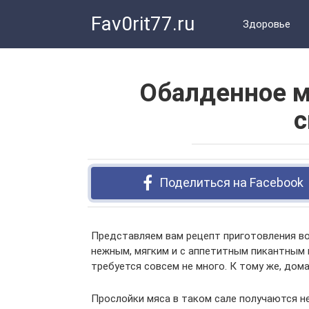
Перейти
Fav0rit77.ru
к
Здоровье
контенту
Обалденное м
с
Поделиться на Facebook
Представляем вам рецепт приготовления во
нежным, мягким и с аппетитным пикантным 
требуется совсем не много. К тому же, дом
Прослойки мяса в таком сале получаются не