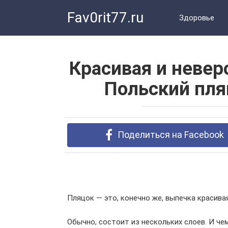
Перейти
Fav0rit77.ru
к
Здоровье
контенту
Красивая и невер
Польский пля
Поделиться на Facebook
Пляцок — это, конечно же, выпечка красивая
Обычно, состоит из нескольких слоев. И че