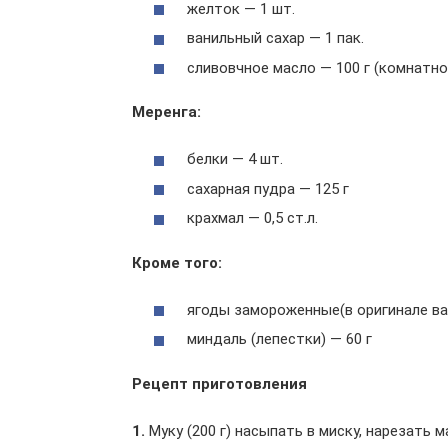
желток — 1 шт.
ванильный сахар — 1 пак.
сливовчное масло — 100 г (комнатн
Меренга:
белки — 4 шт.
сахарная пудра — 125 г
крахмал — 0,5 ст.л.
Кроме того:
ягоды замороженные(в оригинале вар
миндаль (лепестки) — 60 г
Рецепт приготовления
1.
Муку (200 г) насыпать в миску, нарезать 