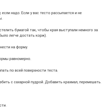
если надо. Если у вас тесто рассыпается и не
ы.
астелить бумагой так, чтобы края выступали немного за
было легче достать корж).
нести на форму.
ормы равномерно.
пать по всей поверхности теста.
збить с сахарной пудрой. Добавить крахмал, перемешать.
сти.