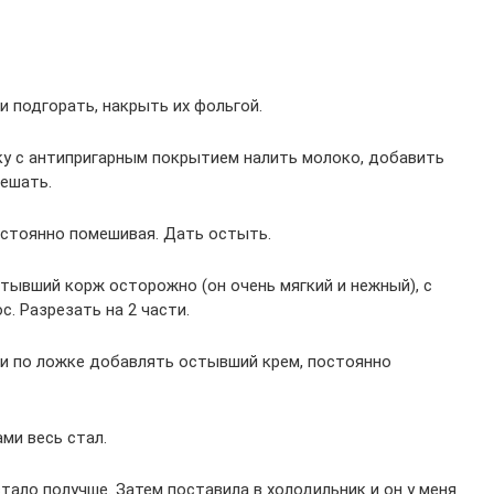
ли подгорать, накрыть их фольгой.
ку с антипригарным покрытием налить молоко, добавить
мешать.
остоянно помешивая. Дать остыть.
тывший корж осторожно (он очень мягкий и нежный), с
. Разрезать на 2 части.
 и по ложке добавлять остывший крем, постоянно
ами весь стал.
тало получше. Затем поставила в холодильник и он у меня