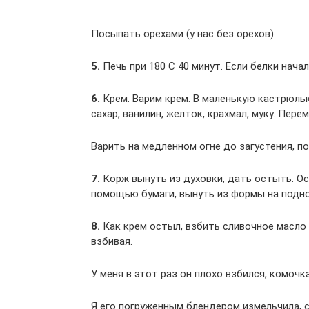
Посыпать орехами (у нас без орехов).
5.
Печь при 180 С 40 минут. Если белки нача
6.
Крем. Варим крем. В маленькую кастрюль
сахар, ванилин, желток, крахмал, муку. Пере
Варить на медленном огне до загустения, п
7.
Корж вынуть из духовки, дать остыть. Ос
помощью бумаги, вынуть из формы на поднос
8.
Как крем остыл, взбить сливочное масло
взбивая.
У меня в этот раз он плохо взбился, комочк
Я его погруженным блендером измельчила, с