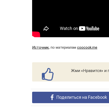
Источник
, по материалам
coocook.me
Жми «Нравится» и п
Поделиться на Facebook