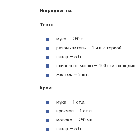
Ингредиенты:
Тесто:
мука — 250 г
разрыхлитель — 1 ч.л. с горкой
сахар — 50 г
сливочное масло — 100 г (из холоди
желток — 3 шт.
Крем:
мука — 1 ст.л.
крахмал — 1 ст.л.
молоко — 250 мл
сахар — 50 г