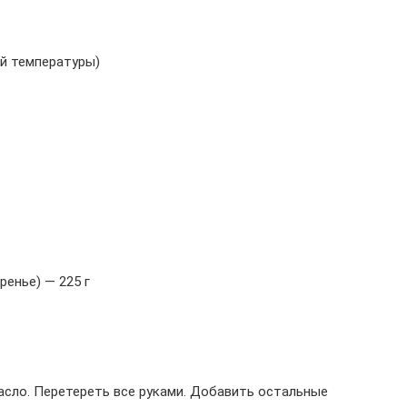
ой температуры)
енье) — 225 г
масло. Перетереть все руками. Добавить остальные