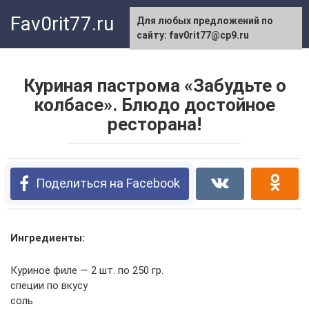
Перейти
Fav0rit77.ru
Для любых предложений по
к
сайту: fav0rit77@cp9.ru
контенту
Куриная пастрома «Забудьте о
колбасе». Блюдо достойное
ресторана!
Поделиться на Facebook
Ингредиенты:
Куриное филе — 2 шт. по 250 гр.
специи по вкусу
соль