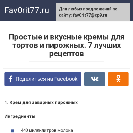
Перейти
Fav0rit77.ru
Для любых предложений по
к
сайту: fav0rit77@cp9.ru
контенту
Простые и вкусные кремы для
тортов и пирожных. 7 лучших
рецептов
Поделиться на Facebook
1. Крем для заварных пирожных
Ингредиенты
440 миллилитров молока