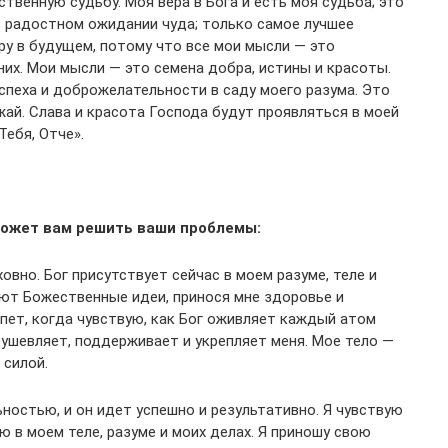
твенную судьбу. Моя вера в Бога и есть моя судьба; это
в радостном ожидании чуда; только самое лучшее
еру в будущем, потому что все мои мысли — это
них. Мои мысли — это семена добра, истины и красоты.
успеха и доброжелательности в саду моего разума. Это
ай. Слава и красота Господа будут проявляться в моей
Тебя, Отче».
может вам решить ваши проблемы:
овно. Бог присутствует сейчас в моем разуме, теле и
ают Божественные идеи, принося мне здоровье и
пет, когда чувствую, как Бог оживляет каждый атом
душевляет, поддерживает и укрепляет меня. Мое тело —
 силой.
ностью, и он идет успешно и результативно. Я чувствую
в моем теле, разуме и моих делах. Я приношу свою