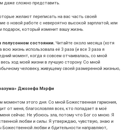
ам даже сложно представить.
оторые желают переписать на вас часть своей
е о новой работе с невероятно высокой зарплатой, или
м подарок, который изменит вашу жизнь.
в полусонном состоянии.
Читайте около месяца (хотя
 всю жизнь использовала её 3 раза (и все 3 раза я
едний момент, когда я совсем отчаивалась, со мной
весь ход моей жизни в лучшую сторону. Со мной
обычному человеку, живущему своей размеренной жизнью,
 разума» Джозефа Мэрфи
м моментом этого дня. Со мной Божественная гармония,
ит от меня, благословляя всех, кто попадает в моё
еня сейчас. Не убоюсь зла, потому что Бог со мною. Я
венной любви и силы. Я утверждаю, чувствую, знаю и
ры Божественной любви и бдительности направляют,