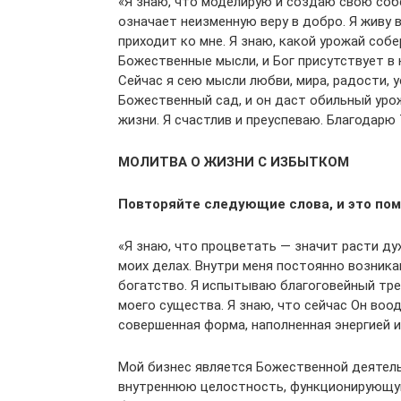
«Я знаю, что моделирую и создаю свою собс
означает неизменную веру в добро. Я живу 
приходит ко мне. Я знаю, какой урожай соб
Божественные мысли, и Бог присутствует в 
Сейчас я сею мысли любви, мира, радости, 
Божественный сад, и он даст обильный урож
жизни. Я счастлив и преуспеваю. Благодарю 
МОЛИТВА О ЖИЗНИ С ИЗБЫТКОМ
Повторяйте следующие слова, и это по
«Я знаю, что процветать — значит расти дух
моих делах. Внутри меня постоянно возник
богатство. Я испытываю благоговейный тре
моего существа. Я знаю, что сейчас Он воо
совершенная форма, наполненная энергией и
Мой бизнес является Божественной деятель
внутреннюю целостность, функционирующую 