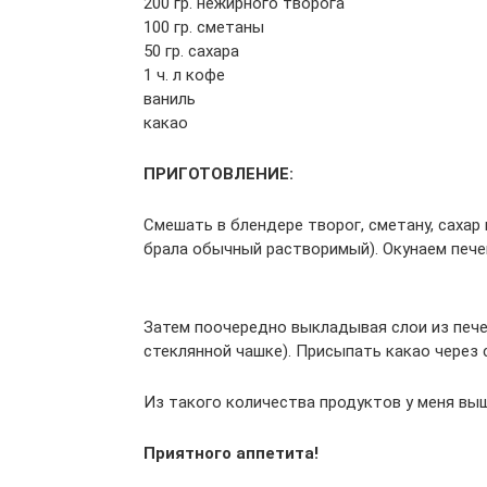
200 гр. нежирного творога
100 гр. сметаны
50 гр. сахара
1 ч. л кофе
ваниль
какао
ПРИГОТОВЛЕНИЕ:
Смешать в блендере творог, сметану, сахар
брала обычный растворимый). Окунаем печень
Затем поочередно выкладывая слои из печен
стеклянной чашке). Присыпать какао через 
Из такого количества продуктов у меня выш
Приятного аппетита!