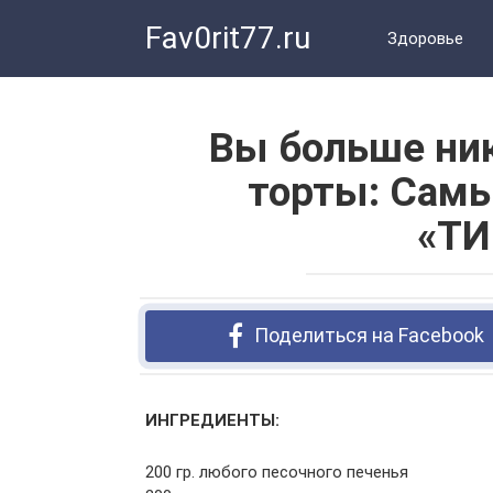
Перейти
Fav0rit77.ru
к
Здоровье
контенту
Вы больше ник
торты: Самы
«Т
Поделиться на Facebook
ИНГРЕДИЕНТЫ:
200 гр. любого песочного печенья