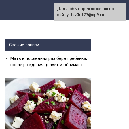
Для любых предложений по
сайту: fav0rit77@cp9.ru
Свежие записи
Мать в последний раз берет ребенка,
после рождения целует и обнимает