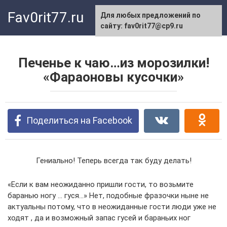
Перейти
Fav0rit77.ru
Для любых предложений по
к
сайту: fav0rit77@cp9.ru
контенту
Печенье к чаю…из морозилки!
«Фараоновы кусочки»
Поделиться на Facebook
Гениально! Теперь всегда так буду делать!
«Если к вам неожиданно пришли гости, то возьмите
баранью ногу … гуся…» Нет, подобные фразочки ныне не
актуальны потому, что в неожиданные гости люди уже не
ходят , да и возможный запас гусей и бараньих ног