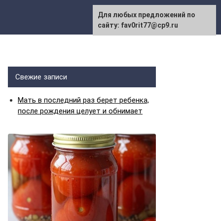
Для любых предложений по
сайту: fav0rit77@cp9.ru
Свежие записи
Мать в последний раз берет ребенка,
после рождения целует и обнимает