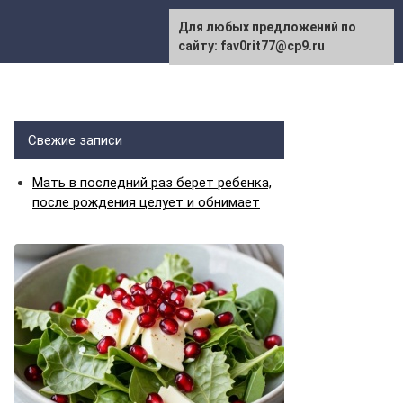
Для любых предложений по
сайту: fav0rit77@cp9.ru
Свежие записи
Мать в последний раз берет ребенка,
после рождения целует и обнимает