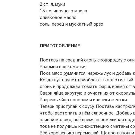
2 ст. л. муки
15 г сливочного масла
оливковое масло
соль, перец и мускатный орех
ПРИГОТОВЛЕНИЕ
Поставь на средний огонь сковородку с ол
Разомни все комочки.
Пока мясо румянится, нарежь лук и добавь к
Когда лук начнет приобретать золотистый 
огонь и продолжай томить фарш, время от в
Свари яйца вкрутую и очисти их от скорлупы
Разрежь яйца пополам и извлеки желтки.
Теперь приступай к соусу. Поставь кастрюл
чтобы растопить в нём сливочное. Добавь в
вливай молоко, всё время перемешивая сод
пока не получишь консистенцию сметаны ср
Всё хорошенько перемешай. Щедро наполни 