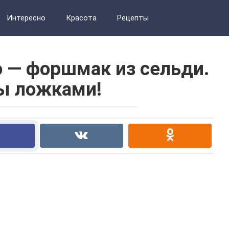
Интересно
Красота
Рецепты
о — форшмак из сельди.
ы ложками!