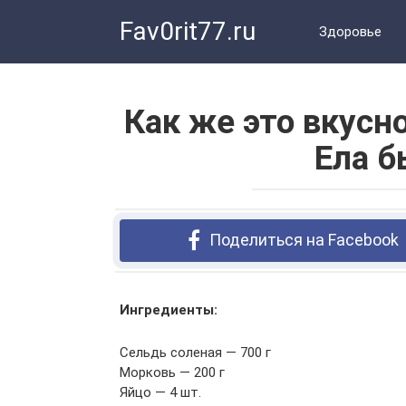
Перейти
Fav0rit77.ru
к
Здоровье
контенту
Как же это вкусн
Ела б
Поделиться на Facebook
Ингредиенты:
Сельдь соленая — 700 г
Морковь — 200 г
Яйцо — 4 шт.