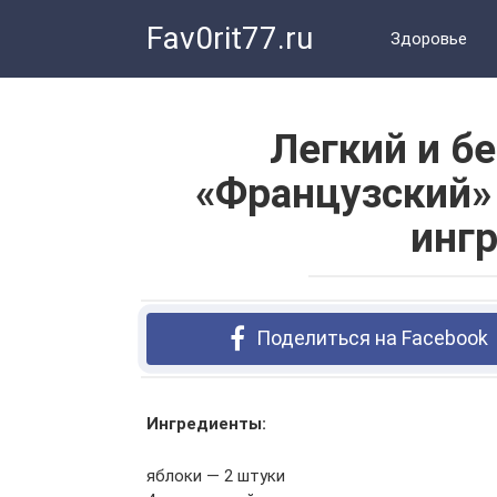
Перейти
Fav0rit77.ru
к
Здоровье
контенту
Легкий и б
«Французский»
инг
Поделиться на Facebook
Ингредиенты:
яблоки — 2 штуки