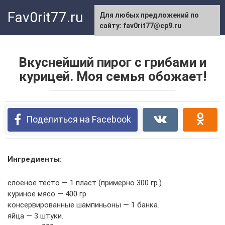
Перейти
Fav0rit77.ru
Для любых предложений по
к
сайту: fav0rit77@cp9.ru
контенту
Вкуснейший пирог с грибами и
курицей. Моя семья обожает!
Поделиться на Facebook
Ингредиенты:
слоеное тесто — 1 пласт (примерно 300 гр.)
куриное мясо — 400 гр.
консервированные шампиньоны — 1 банка.
яйца — 3 штуки.