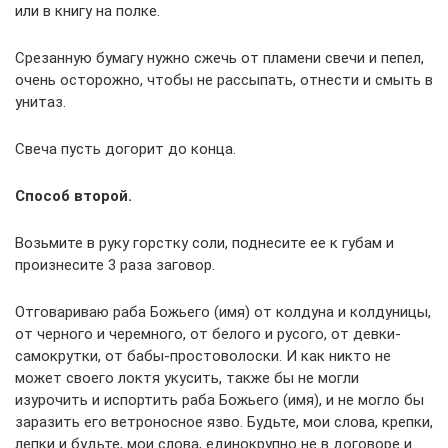
или в книгу на полке.
Срезанную бумагу нужно сжечь от пламени свечи и пепел,
очень осторожно, чтобы не рассыпать, отнести и смыть в
унитаз.
Свеча пусть догорит до конца.
Способ второй.
Возьмите в руку горстку соли, поднесите ее к губам и
произнесите 3 раза заговор.
Отговариваю раба Божьего (имя) от колдуна и колдуницы,
от черного и черемного, от белого и русого, от девки-
самокрутки, от бабы-простоволоски. И как никто не
может своего локтя укусить, также бы не могли
изурочить и испортить раба Божьего (имя), и не могло бы
заразить его ветроносное язво. Будьте, мои слова, крепки,
лепки и будьте, мои слова, единокрупно не в договоре и