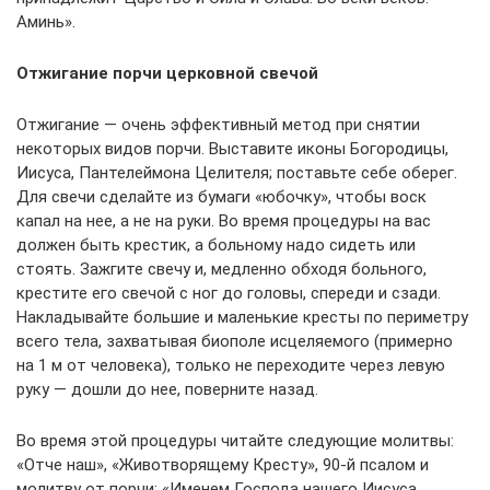
Аминь».
Отжигание порчи церковной свечой
Отжигание — очень эффективный метод при снятии
некоторых видов порчи. Выставите иконы Богородицы,
Иисуса, Пантелеймона Целителя; поставьте себе оберег.
Для свечи сделайте из бумаги «юбочку», чтобы воск
капал на нее, а не на руки. Во время процедуры на вас
должен быть крестик, а больному надо сидеть или
стоять. Зажгите свечу и, медленно обходя больного,
крестите его свечой с ног до головы, спереди и сзади.
Накладывайте большие и маленькие кресты по периметру
всего тела, захватывая биополе исцеляемого (примерно
на 1 м от человека), только не переходите через левую
руку — дошли до нее, поверните назад.
Во время этой процедуры читайте следующие молитвы:
«Отче наш», «Животворящему Кресту», 90-й псалом и
молитву от порчи: «Именем Господа нашего Иисуса