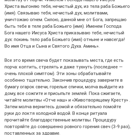
Христа выгоняю тебя, нечистый дух, из тела раба Божьего
(имя). Связываю тебя, нечистый дух, молитвами,
уничтожаю огнем. Силою, данной мне от Бога, запрещаю
быть тебе в теле раба Божьего (имя). Именем Господа
Бога нашего Иисуса Христа приказываю тебе, нечистый
дух: покинь тело раба Божьего (имя) отныне и навсегда!
Во имя Отца и Сына и Святого Духа. Аминь».
Все это время свеча будет показывать места, где есть
порча: коптить, стрелять и даже тухнуть (последнее —
очень плохой симптом). Эти зоны обрабатывайте
особенно тщательно. Закончив процедуру, заверните в
бумагу огарок свечи, горелые спички, молча выйдите из
дому, все сожгите и присыпьте землей. Пока сжигаете,
читайте молитвы «Отче наш» и «Животворящему Кресту» .
Затем молча вернитесь домой и обязательно помойте
руки до локтя холодной водой. В конце ритуала
прочитайте благодарственные молитвы. Процедуру
повторяйте до совершенно ровного горения свеч (3-9 раз),
поставленных за здравие.