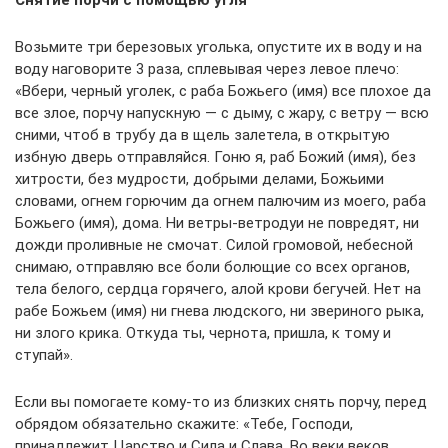
Снятие порчи с помощью угля
Возьмите три березовых уголька, опустите их в воду и на
воду наговорите 3 раза, сплевывая через левое плечо:
«Вбери, черный уголек, с раба Божьего (имя) все плохое да
все злое, порчу напускную — с дыму, с жару, с ветру — всю
сними, чтоб в трубу да в щель залетела, в открытую
избную дверь отправляйся. Гоню я, раб Божий (имя), без
хитрости, без мудрости, добрыми делами, Божьими
словами, огнем горючим да огнем палючим из моего, раба
Божьего (имя), дома. Ни ветры-ветродуи не повредят, ни
дожди проливные не смочат. Силой громовой, небесной
снимаю, отправляю все боли болющие со всех органов,
тела белого, сердца горячего, алой крови бегучей. Нет на
рабе Божьем (имя) ни гнева людского, ни звериного рыка,
ни злого крика. Откуда ты, чернота, пришла, к тому и
ступай».
Если вы помогаете кому-то из близких снять порчу, перед
обрядом обязательно скажите: «Тебе, Господи,
принадлежит Царство и Сила и Слава. Во веки веков.