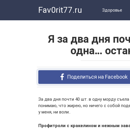
Перейти
Fav0rit77.ru
к
Здоровье
контенту
Я за два дня по
одна… оста
Поделиться на Facebook
За два дня почти 40 шт. в одну морду съел
понимаю, что жирею, но ничего с собой поде
у меня, ни воли..
Профитроли с кракелином и нежным зав