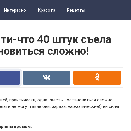
Интересно
Красота
Рецепты
чти-что 40 штук съела
новиться сложно!
а всё, практически, одна…жесть… остановиться сложно,
лать не могу…такие они, зараза, наркотические)) ни силы
арным кремом.