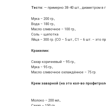
Тесто:
— примерно 38-40 шт., диаметром в г
Мука – 200 гр.,
Вода – 180 гр.,
Масло сливочное – 100 гр.,
Соль – щепотка
Яйца – 300 гр. (СО – 5 шт., С1 – 6 шт. – это 
Кракелин:
Сахар коричневый – 95 гр.,
Мука – 95 гр.,
Масло сливочное охлаждённое – 75 гр.
Крем заварной (на это кол-во профитро
Молоко – 200 мл.,
Сахар – 150 гр.,