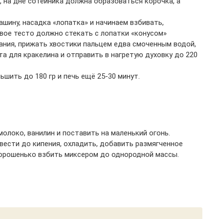
, на дне сотейника должна образоваться корочка, а
шину, насадка «лопатка» и начинаем взбивать,
товое тесто должно стекать с лопатки «конусом»
кания, прижать хвостики пальцем едва смоченным водой,
а для кракелина и отправить в нагретую духовку до 220
ньшить до 180 гр и печь ещё 25-30 минут.
молоко, ванилин и поставить на маленький огонь.
вести до кипения, охладить, добавить размягченное
хорошенько взбить миксером до однородной массы.