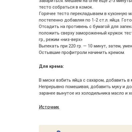
завариться. Мешаем на огне ещё 2-3 минуты
тесто собраться в комок.
Горячее тесто перекладываем в кухонную ма
постепенно добавляя по 1-2 ст.л. яйца. Го
Отсадить на противень с бумагой для запе
положить сверху замороженный кружок тест
гр., режим «низ-верх»
Выпекать при 220 гр. — 10 минут, затем, уме
Остывшие профитроли начинить кремом.
Для крема:
В миске взбить яйца с сахаром, добавить в 
Непрерывно помешивая, добавить муку и до
заранее вынутое из холодильника масло и 
Источник