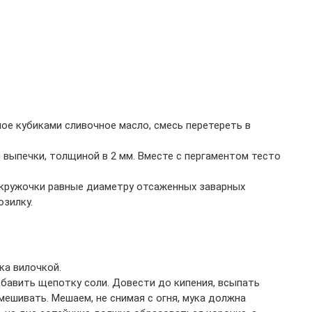
ое кубиками сливочное масло, смесь перетереть в
 выпечки, толщиной в 2 мм. Вместе с пергаментом тесто
 кружочки равные диаметру отсаженных заварных
озилку.
ка вилочкой.
обавить щепотку соли. Довести до кипения, всыпать
мешивать. Мешаем, не снимая с огня, мука должна