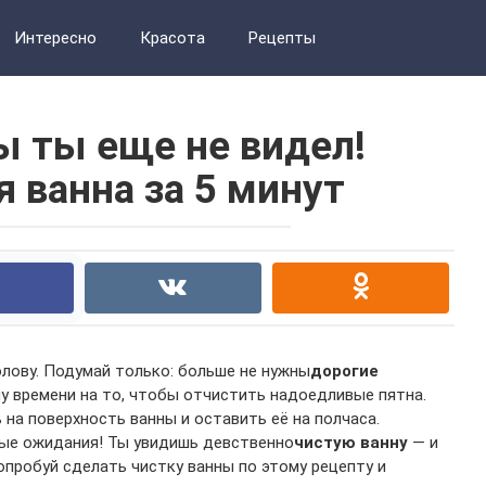
Интересно
Красота
Рецепты
ы ты еще не видел!
 ванна за 5 минут
олову. Подумай только: больше не нужны
дорогие
му времени на то, чтобы отчистить надоедливые пятна.
на поверхность ванны и оставить её на полчаса.
лые ожидания! Ты увидишь девственно
чистую
ванну
— и
Попробуй сделать чистку ванны по этому рецепту и