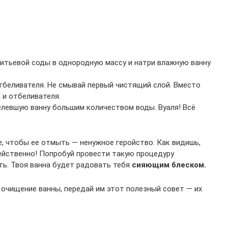
. питьевой соды в однородную массу и натри влажную ванну
 отбеливателя. Не смывай первый чистящий слой. Вместо
а и отбеливателя.
елевшую ванну большим количеством воды. Вуаля! Всё
е, чтобы ее отмыть — ненужное геройство. Как видишь,
ейственно! Попробуй провести такую процедуру
ть. Твоя ванна будет радовать тебя
сияющим блеском.
 очищение ванны, передай им этот полезный совет — их