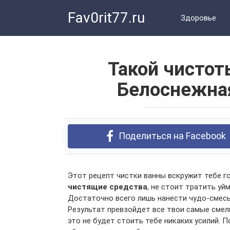
Перейти
Fav0rit77.ru
к
Здоровье
контенту
Такой чистот
Белоснежная
Поделиться на Facebook
Этот рецепт чистки ванны вскружит тебе г
чистящие средства
, не стоит тратить уй
Достаточно всего лишь нанести чудо-смесь 
Результат превзойдет все твои самые сме
это не будет стоить тебе никаких усилий. 