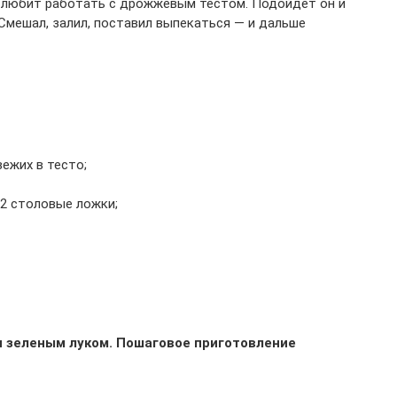
не любит работать с дрожжевым тестом. Подойдет он и
 Смешал, залил, поставил выпекаться — и дальше
вежих в тесто;
 2 столовые ложки;
и зеленым луком. Пошаговое приготовление