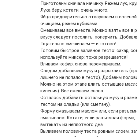
Приготовим сначала начинку. Режем лук, кру
Лука беру, кстати, очень много.
Яйца предварительно отвариваем в соленой 
очищаем, режем кубиками.
Смешиваем все вместе. Можно взять все в р
вкусу следует посолить, поперчить. Добавл
Тщательно смешиваем — и готово!
Готовим быстрое заливное тесто: сахар, со
используйте миксер: тоже разрешается!
Вливаем кефир, снова перемешиваем.
Следом добавляем муку и разрыхлитель (пр
лишнего не попало в тесто). Добавим полови
Можно на этом этапе влить остывшее масло
кипения). Все смешаем снова.
Осталось добавить остальную муку и разме
тестом на оладьи (или сметану).
Форму смазываем маслом или, если разъемна
смазываем. Кстати, если разъемная форма, 
вытекать из неплотного дна.
Выливаем половину теста ровным слоем, зат