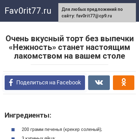
Перейти
Fav0rit77.ru
Для любых предложений по
к
сайту: fav0rit77@cp9.ru
контенту
Очень вкусный торт без выпечки
«Нежность» станет настоящим
лакомством на вашем столе
Поделиться на Facebook
Ингредиенты:
200 грамм печенья (крекер соленый);
3 куриных яйца;