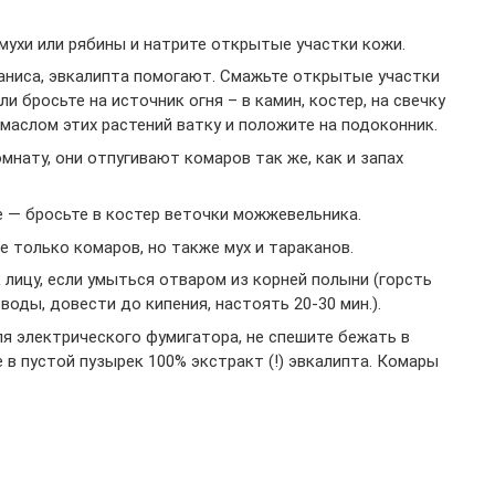
мухи или рябины и натрите открытые участки кожи.
 аниса, эвкалипта помогают. Смажьте открытые участки
ли бросьте на источник огня – в камин, костер, на свечку
маслом этих растений ватку и положите на подоконник.
мнату, они отпугивают комаров так же, как и запах
е — бросьте в костер веточки можжевельника.
е только комаров, но также мух и тараканов.
 лицу, если умыться отваром из корней полыни (горсть
воды, довести до кипения, настоять 20-30 мин.).
ля электрического фумигатора, не спешите бежать в
 в пустой пузырек 100% экстракт (!) эвкалипта. Комары