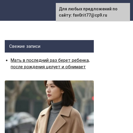
Для любых предложений по
сайту: fav0rit77@cp9.ru
Свежие записи
Мать в последний раз берет ребенка,
после рождения целует и обнимает