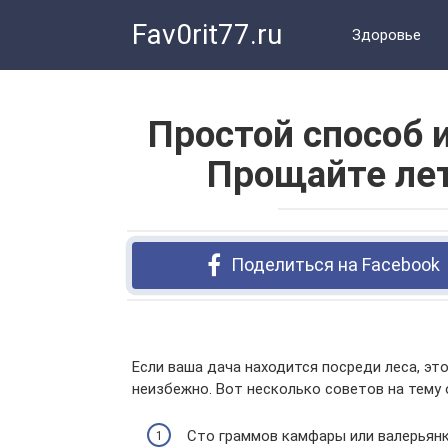
Перейти
Fav0rit77.ru
к
Здоровье
контенту
Простой способ 
Прощайте ле
Поделиться на Facebook
Если ваша дача находится посреди леса, эт
неизбежно. Вот несколько советов на тему 
Сто граммов камфары или валерьянки