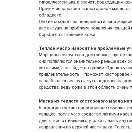
гипоаллергенным, а значит, подходящим ка
Причем использовать касторовое масло от
обладаете.
Оно не создает на поверхности лица жирной 
вас актуальна проблема появления прыщей и
борьбе со старением кожи.
Теплое масло наносят на проблемные у
Морщины вокруг глаз доставляют представ
они появляются значительно раньше всех ос
усталыми, а взгляд – потухшим. Однако у в
привлекательность – поможет касторовое м
неразбавленным, чуть-чуть подогрев на во
средства, ведь кожа в этой области очень 
Маска из теплого касторового масла на
В подогретое касторовое масло окунают не
пальцев, после чего средство легкими каса
двигаться от внешнего уголка глаза к внутр
направлении по верхней части века. То есть,