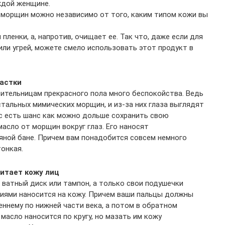
ждой женщине.
 морщин можно независимо от того, каким типом кожи вы
пленки, а, напротив, очищает ее. Так что, даже если для
ли угрей, можете смело использовать этот продукт в
частки
ительницам прекрасного пола много беспокойства. Ведь
тальных мимических морщин, и из-за них глаза выглядят
ас есть шанс как можно дольше сохранить свою
асло от морщин вокруг глаз. Его наносят
дяной бане. Причем вам понадобится совсем немного
тонкая.
питает кожу лиц
 ватный диск или тампон, а только свои подушечки
ниями наносится на кожу. Причем ваши пальцы должны
еннему по нижней части века, а потом в обратном
 масло наносится по кругу, но мазать им кожу