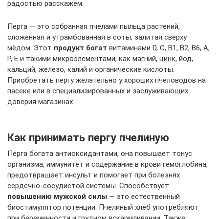
радостью расскажем.
Перга — это собранная пчелами пыльца растений,
сложенная и утрамбованная в соты, залитая сверху
мёдом. Этот
продукт богат
витаминами D, C, B1, B2, B6, A,
P, E и такими микроэлементами, как магний, цинк, йод,
кальций, железо, калий и органические кислоты.
Приобретать пергу желательно у хороших пчеловодов на
пасеке или в специализированных и заслуживающих
доверия магазинах.
Как принимать пергу пчелиную
Перга богата антиоксидантами, она повышает тонус
организма, иммунитет и содержание в крови гемоглобина,
предотвращает инсульт и помогает при болезнях
сердечно-сосудистой системы. Способствует
повышению мужской силы
— это естественный
биостимулятор потенции. Пчелиный хлеб употребляют
при беременности и грудном вскармливании. Также