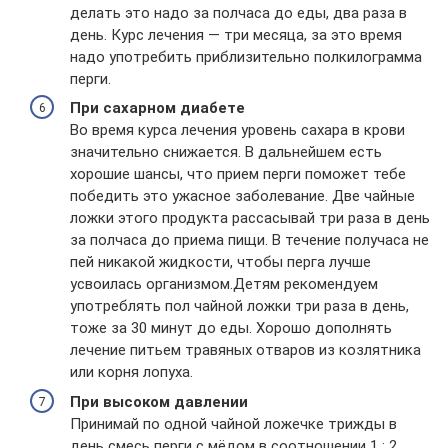
делать это надо за полчаса до еды, два раза в
день. Курс лечения — три месяца, за это время
надо употребить приблизительно полкилограмма
перги.
При сахарном диабете
Во время курса лечения уровень сахара в крови
значительно снижается. В дальнейшем есть
хорошие шансы, что прием перги поможет тебе
победить это ужасное заболевание. Две чайные
ложки этого продукта рассасывай три раза в день
за полчаса до приема пищи. В течение получаса не
пей никакой жидкости, чтобы перга лучше
усвоилась организмом.Детям рекомендуем
употреблять пол чайной ложки три раза в день,
тоже за 30 минут до еды. Хорошо дополнять
лечение питьем травяных отваров из козлятника
или корня лопуха.
При высоком давлении
Принимай по одной чайной ложечке трижды в
день смесь перги с мёдом в соотношении 1 : 2.