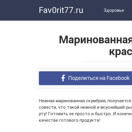
Перейти
Fav0rit77.ru
к
Здоровье
контенту
Маринованная
кра
Поделиться на Facebook
Нежная маринованная скумбрия, получается
совести, что такой нежной и вкуснейшей р
рту! Готовить ее просто и быстро. И конеч
качестве готового продукта!