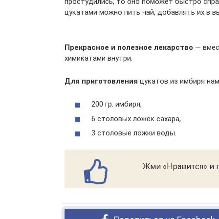
простудились, то оно поможет быстро спра
цукатами можно пить чай, добавлять их в в
Прекрасное и полезное лекарство
— вмес
химикатами внутри.
Для приготовления
цукатов из имбиря нам
200 гр. имбиря,
6 столовых ложек сахара,
3 столовые ложки воды.
Жми «Нравится» и п