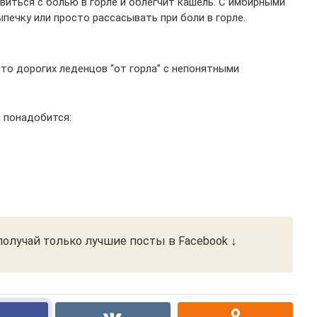
виться с болью в горле и облегчит кашель. С имбирными
ыпечку или просто рассасывать при боли в горле.
то дорогих леденцов “от горла” с непонятными
 понадобится:
олучай только лучшие посты в Facebook ↓